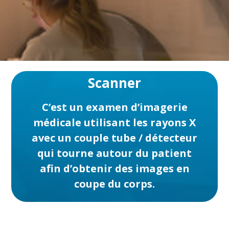
Scanner
C’est un examen d’imagerie
médicale utilisant les rayons X
avec un couple tube / détecteur
qui tourne autour du patient
afin d’obtenir des images en
coupe du corps.